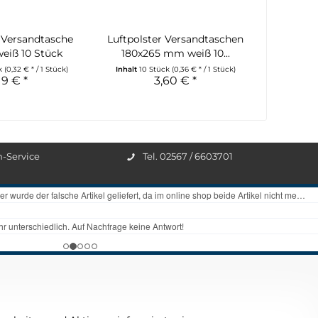
r Versandtasche
Luftpolster Versandtaschen
weiß 10 Stück
180x265 mm weiß 10...
ck
(0,32 € * / 1 Stück)
Inhalt
10 Stück
(0,36 € * / 1 Stück)
19 € *
3,60 € *
n-Service
Tel. 02567 / 6603701