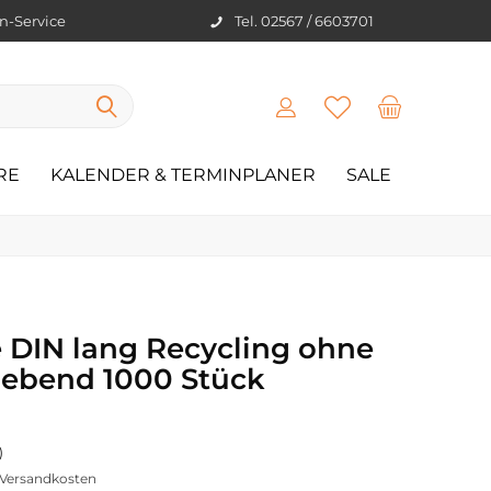
en-Service
Tel. 02567 / 6603701
RE
KALENDER & TERMINPLANER
SALE
 DIN lang Recycling ohne
klebend 1000 Stück
)
. Versandkosten