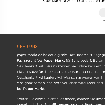
Paper Markt Newsletter abonnieren und
ÜBER UNS
paper-markt.de ist der digitale Part unseres 2010 ge
Fachgeschäftes
Paper Markt
für Schulbedarf, Büroma
Geschenkartikel. Bei uns können Sie online bequem Ih
Klassensätze für Ihre Schulklasse, Büromaterial für I
Geschenkartikel kaufen. Auf Wunsch gravieren wir Ih
eine ganz persönliche Note verliehen wird. Mehr dazu 
bei Paper Markt
.
Sollten Sie einmal nicht alles finden, können Sie uns
unverbindlichen
Schullistenservice
oder
Bestellservi