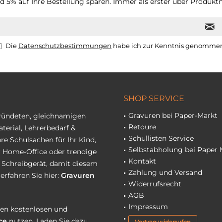
 5% auf Ihre Bestellung sparen. Immer als erster über Produktn
Die
Datenschutzbestimmungen
habe ich zur Kenntnis genomme
SHOP SERVICE
Gravuren bei Paper-Markt
gründeten, gleichnamigen
Retoure
terial, Lehrerbedarf &
Schullisten Service
re Schulsachen für Ihr Kind,
Selbstabholung bei Paper 
hr Home-Office oder trendige
Kontakt
r Schreibgerät, damit diesem
Zahlung und Versand
erfahren Sie hier:
Gravuren
Widerrufsrecht
AGB
Impressum
eren kostenlosen und
ce
nutzen. Laden Sie dazu
Vertrag widerrufen