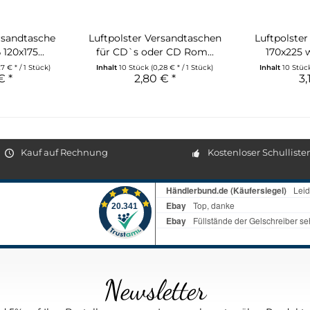
rsandtasche
Luftpolster Versandtaschen
Luftpolste
120x175...
für CD`s oder CD Rom...
170x225 
27 € * / 1 Stück)
Inhalt
10 Stück
(0,28 € * / 1 Stück)
Inhalt
10 Stü
€ *
2,80 € *
3,
Kauf auf Rechnung
Kostenloser Schulliste
Newsletter