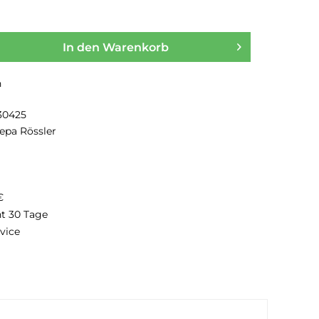
In den
Warenkorb
n
30425
lepa Rössler
€
ht 30 Tage
vice