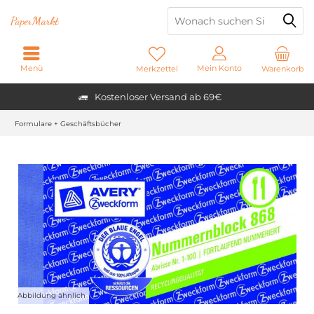
Paper
Markt
Menü
Mein Konto
Merkzettel
Warenkorb
Kostenloser Versand ab 69€
Formulare + Geschäftsbücher
Abbildung ähnlich