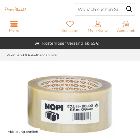
Paper
Markt
Menü
Mein Konto
Merkzettel
Warenkorb
Kostenloser Versand ab 69€
Paketband & Paketbandabroller
Abbildung ähnlich