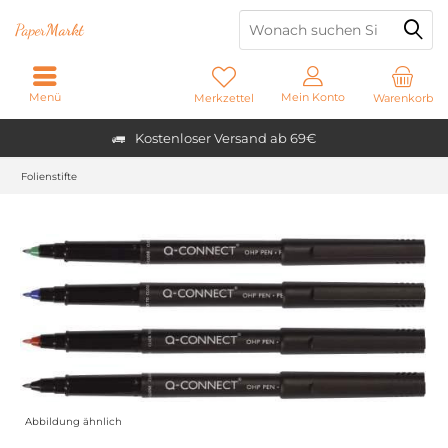
Paper
Markt
Menü
Mein Konto
Merkzettel
Warenkorb
Kostenloser Versand ab 69€
Folienstifte
Abbildung ähnlich