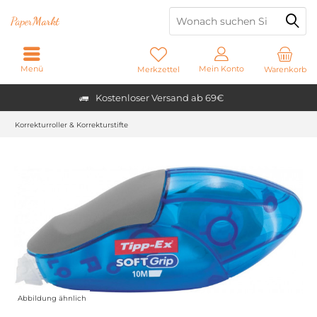
Paper
Markt
Menü
Mein Konto
Merkzettel
Warenkorb
Kostenloser Versand ab 69€
Korrekturroller & Korrekturstifte
Abbildung ähnlich