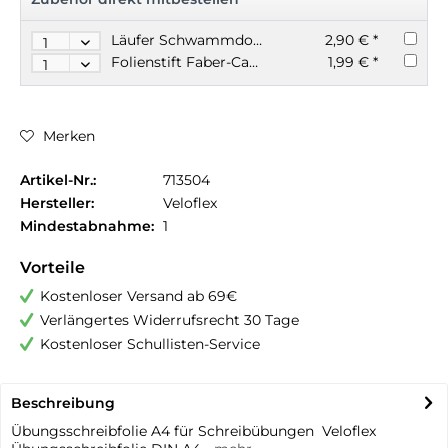
Läufer Schwammdose rund inkl. Schwamm farblich sortiert
2,90 € *
Folienstift Faber-Castell wasserlöslich M mit Radierer
1,99 € *
Merken
Artikel-Nr.:
713504
Hersteller:
Veloflex
Mindestabnahme:
1
Vorteile
Kostenloser Versand ab 69€
Verlängertes Widerrufsrecht 30 Tage
Kostenloser Schullisten-Service
Beschreibung
Übungsschreibfolie A4 für Schreibübungen Veloflex