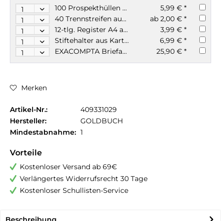
100 Prospekthüllen A4 50my glasklar
5,99 € *
40 Trennstreifen aus Karton 4 Farben
ab 2,00 € *
12-tlg. Register A4 aus Manila Karton EXACOMPTA
3,99 € *
Stiftehalter aus Karton beschichtet EXACOMPTA Aquarel
6,99 € *
EXACOMPTA Briefablage 4 Farben Blauer Engel
25,90 € *
Merken
Artikel-Nr.:
409331029
Hersteller:
GOLDBUCH
Mindestabnahme:
1
Vorteile
Kostenloser Versand ab 69€
Verlängertes Widerrufsrecht 30 Tage
Kostenloser Schullisten-Service
Beschreibung