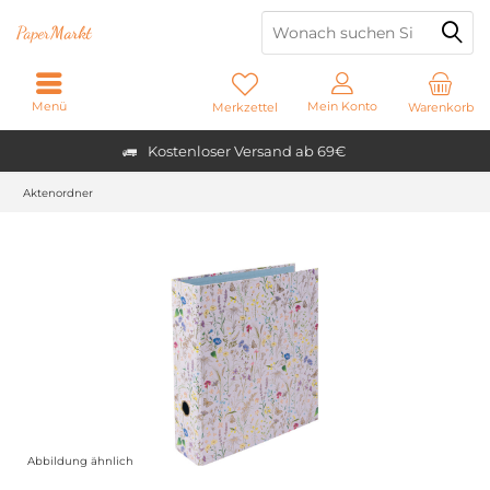
Paper
Markt
Menü
Mein Konto
Merkzettel
Warenkorb
Kostenloser Versand ab 69€
Aktenordner
Abbildung ähnlich