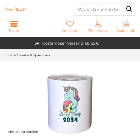
Paper
Markt
Menü
Mein Konto
Merkzettel
Warenkorb
Kostenloser Versand ab 69€
Sparschweine & Spardosen
Abbildung ähnlich