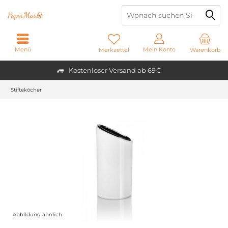
Paper
Markt
Menü
Mein Konto
Merkzettel
Warenkorb
Kostenloser Versand ab 69€
Stifteköcher
Abbildung ähnlich