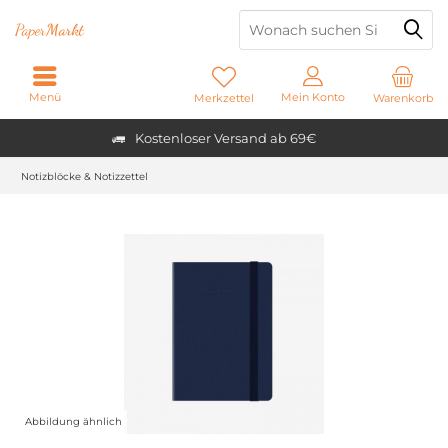
Paper
Markt
Menü
Mein Konto
Merkzettel
Warenkorb
Kostenloser Versand ab 69€
Notizblöcke & Notizzettel
Abbildung ähnlich