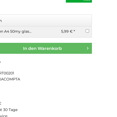
n
100 Prospekthüllen A4 50my glasklar
5,99 € *
In den
Warenkorb
n
RT00201
XACOMPTA
€
ht 30 Tage
vice