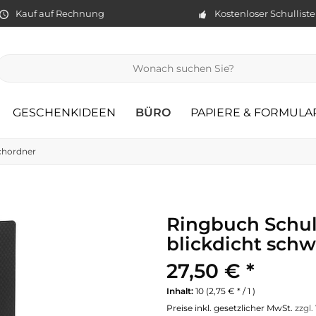
Kauf auf Rechnung
Kostenloser Schullist
GESCHENKIDEEN
BÜRO
PAPIERE & FORMULA
chordner
Ringbuch Schul
blickdicht schw
27,50 € *
Inhalt:
10 (2,75 € * / 1 )
Preise inkl. gesetzlicher MwSt.
zzgl