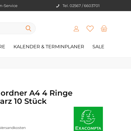
en-Service
Tel. 02567 / 6603701
RE
KALENDER & TERMINPLANER
SALE
ordner A4 4 Ringe
arz 10 Stück
. Versandkosten