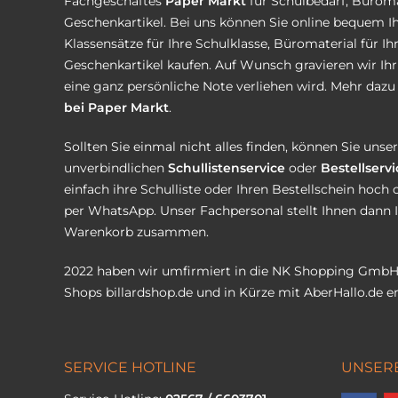
Fachgeschäftes
Paper Markt
für Schulbedarf, Büroma
Geschenkartikel. Bei uns können Sie online bequem Ih
Klassensätze für Ihre Schulklasse, Büromaterial für I
Geschenkartikel kaufen. Auf Wunsch gravieren wir Ih
eine ganz persönliche Note verliehen wird. Mehr dazu 
bei Paper Markt
.
Sollten Sie einmal nicht alles finden, können Sie uns
unverbindlichen
Schullistenservice
oder
Bestellservi
einfach ihre Schulliste oder Ihren Bestellschein hoch 
per WhatsApp. Unser Fachpersonal stellt Ihnen dann 
Warenkorb zusammen.
2022 haben wir umfirmiert in die NK Shopping GmbH
Shops
billardshop.de
und in Kürze mit
AberHallo.de
er
SERVICE HOTLINE
UNSER