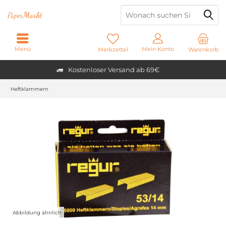
Paper
Markt
Menü
Mein Konto
Merkzettel
Warenkorb
Kostenloser Versand ab 69€
Heftklammern
Abbildung ähnlich