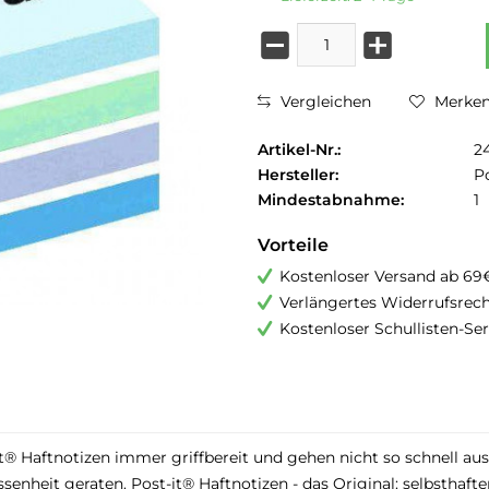
Vergleichen
Merke
Artikel-Nr.:
2
Hersteller:
Po
Mindestabnahme:
1
Vorteile
Kostenloser Versand ab 69
Verlängertes Widerrufsrec
Kostenloser Schullisten-Ser
t® Haftnotizen immer griffbereit und gehen nicht so schnell au
ssenheit geraten. Post-it® Haftnotizen - das Original: selbsthaft