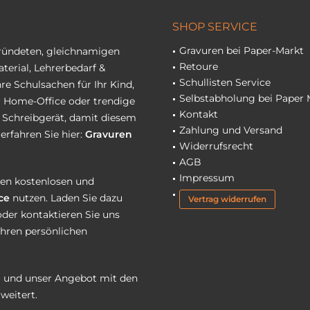
SHOP SERVICE
Gravuren bei Paper-Markt
gründeten, gleichnamigen
Retoure
terial, Lehrerbedarf &
Schullisten Service
re Schulsachen für Ihr Kind,
Selbstabholung bei Paper 
hr Home-Office oder trendige
Kontakt
r Schreibgerät, damit diesem
Zahlung und Versand
erfahren Sie hier:
Gravuren
Widerrufsrecht
AGB
Impressum
eren kostenlosen und
ce
nutzen. Laden Sie dazu
Vertrag widerrufen
oder kontaktieren Sie uns
Ihren persönlichen
 und unser Angebot mit den
weitert.