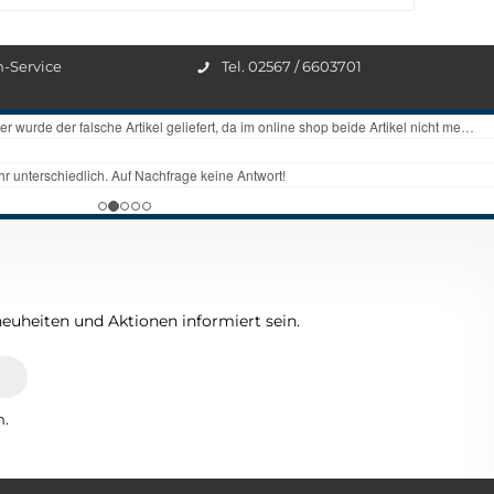
n-Service
Tel. 02567 / 6603701
euheiten und Aktionen informiert sein.
n.