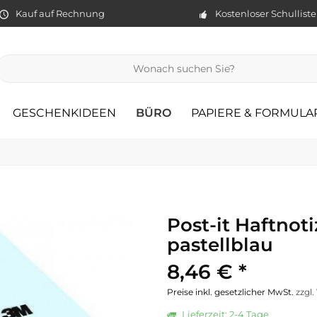
Kauf auf Rechnung
Kostenloser Schullist
GESCHENKIDEEN
BÜRO
PAPIERE & FORMULA
Post-it Haftnot
pastellblau
8,46 € *
Preise inkl. gesetzlicher MwSt.
zzgl
Lieferzeit: 2-4 Tage