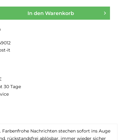
In den
Warenkorb
n
49012
st-it
€
ht 30 Tage
vice
s. Farbenfrohe Nachrichten stechen sofort ins Auge
end, rückstandsfrei ablösbar, immer wieder sicher