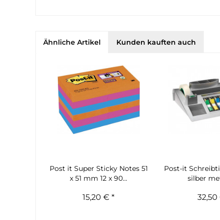
Ähnliche Artikel
Kunden kauften auch
Post it Super Sticky Notes 51
Post-it Schreibt
x 51 mm 12 x 90...
silber met
15,20 € *
32,50 