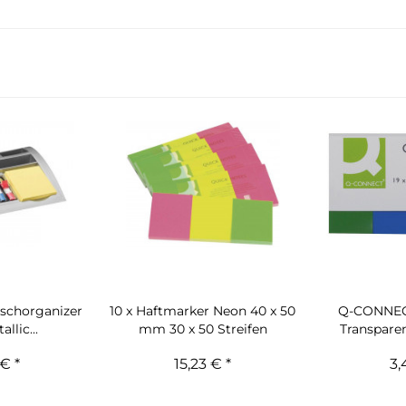
ischorganizer
10 x Haftmarker Neon 40 x 50
Q-CONNEC
allic...
mm 30 x 50 Streifen
Transpare
€ *
15,23 € *
3,