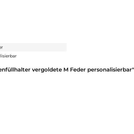
er
isierbar
nfüllhalter vergoldete M Feder personalisierbar"