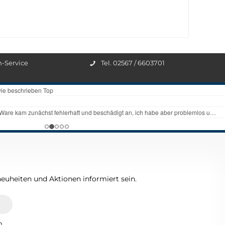
n-Service
Tel. 02567 / 6603701
euheiten und Aktionen informiert sein.
n.