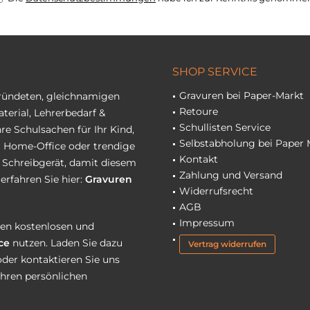
SHOP SERVICE
Gravuren bei Paper-Markt
gründeten, gleichnamigen
Retoure
terial, Lehrerbedarf &
Schullisten Service
re Schulsachen für Ihr Kind,
Selbstabholung bei Paper 
hr Home-Office oder trendige
Kontakt
r Schreibgerät, damit diesem
Zahlung und Versand
erfahren Sie hier:
Gravuren
Widerrufsrecht
AGB
Impressum
eren kostenlosen und
ce
nutzen. Laden Sie dazu
Vertrag widerrufen
oder kontaktieren Sie uns
Ihren persönlichen