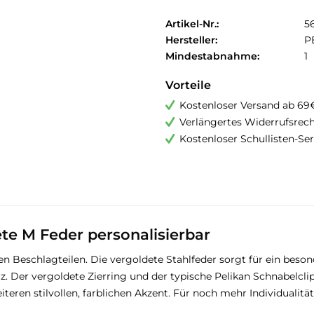
Artikel-Nr.:
5
Hersteller:
P
Mindestabnahme:
1
Vorteile
Kostenloser Versand ab 69
Verlängertes Widerrufsrec
Kostenloser Schullisten-Ser
ete M Feder personalisierbar
n Beschlagteilen. Die vergoldete Stahlfeder sorgt für ein beso
z. Der vergoldete Zierring und der typische Pelikan Schnabelcli
iteren stilvollen, farblichen Akzent. Für noch mehr Individualit