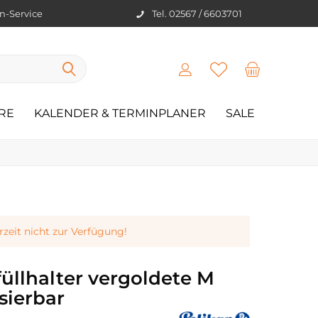
en-Service
Tel. 02567 / 6603701
RE
KALENDER & TERMINPLANER
SALE
erzeit nicht zur Verfügung!
üllhalter vergoldete M
sierbar