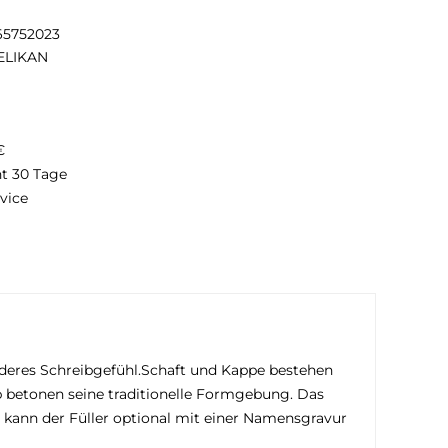
65752023
ELIKAN
€
ht 30 Tage
vice
nderes Schreibgefühl.Schaft und Kappe bestehen
p betonen seine traditionelle Formgebung. Das
ät kann der Füller optional mit einer Namensgravur