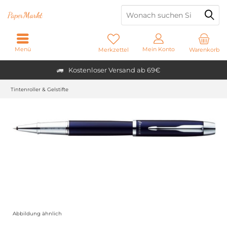
Paper
Markt
Menü
Mein Konto
Merkzettel
Warenkorb
Kostenloser Versand ab 69€
Tintenroller & Gelstifte
Abbildung ähnlich