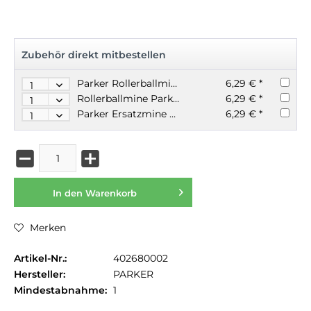
Zubehör direkt mitbestellen
Parker Rollerballmine Quink Großraummine blau F
6,29 € *
Rollerballmine Parker Quink Großraummine schwarz F
6,29 € *
Parker Ersatzmine Quink Rollerballmine M blau oder schwarz
6,29 € *
In den
Warenkorb
Merken
Artikel-Nr.:
402680002
Hersteller:
PARKER
Mindestabnahme:
1