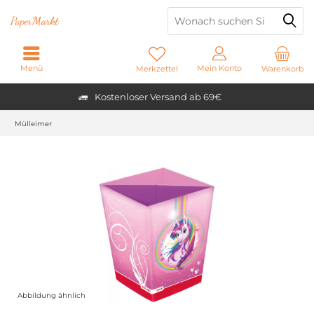
Paper
Markt
Menü
Mein Konto
Merkzettel
Warenkorb
Kostenloser Versand ab 69€
Mülleimer
Abbildung ähnlich