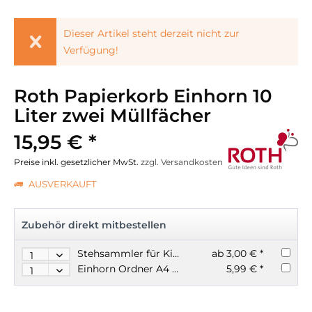
Dieser Artikel steht derzeit nicht zur
Verfügung!
Roth Papierkorb Einhorn 10
Liter zwei Müllfächer
15,95 € *
Preise inkl. gesetzlicher MwSt.
zzgl. Versandkosten
AUSVERKAUFT
Zubehör direkt mitbestellen
Stehsammler für Kinder aus Pappe Einhorn Der kleine Knick
ab 3,00 € *
Einhorn Ordner A4 7cm breit Herma
5,99 € *