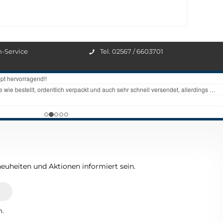
n-Service
Tel. 02567 / 6603701
euheiten und Aktionen informiert sein.
n.