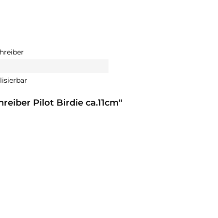
hreiber
isierbar
reiber Pilot Birdie ca.11cm"