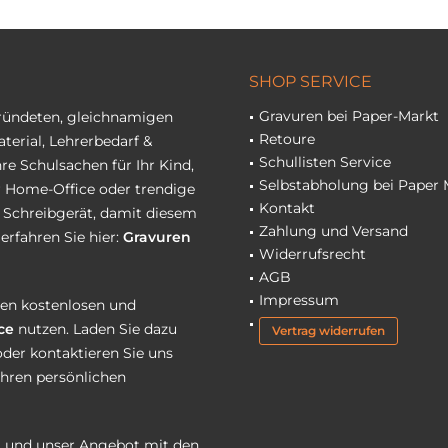
SHOP SERVICE
Gravuren bei Paper-Markt
gründeten, gleichnamigen
Retoure
terial, Lehrerbedarf &
Schullisten Service
re Schulsachen für Ihr Kind,
Selbstabholung bei Paper 
hr Home-Office oder trendige
Kontakt
r Schreibgerät, damit diesem
Zahlung und Versand
erfahren Sie hier:
Gravuren
Widerrufsrecht
AGB
Impressum
eren kostenlosen und
ce
nutzen. Laden Sie dazu
Vertrag widerrufen
oder kontaktieren Sie uns
Ihren persönlichen
 und unser Angebot mit den