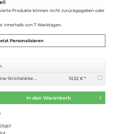
eil
sierte Produkte können nicht zurückgegeben oder
gt innerhalb von 7 Werktagen.
Jetzt Personalisieren
n
Kugelschreibermine Strichstärke F für Pilot Birdie schwarz 12 Stück
10,52 € *
In den
Warenkorb
n
37067
lot