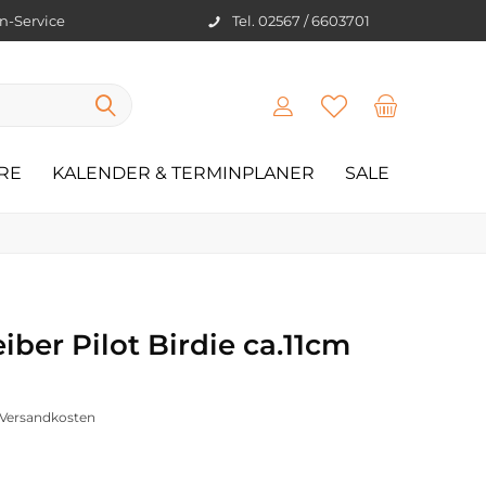
en-Service
Tel. 02567 / 6603701
RE
KALENDER & TERMINPLANER
SALE
iber Pilot Birdie ca.11cm
. Versandkosten