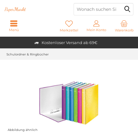
Paper
Markt
Menü
Mein Konto
Merkzettel
Warenkorb
Kostenloser Versand ab 69€
Schulordner & Ringbücher
Abbildung ähnlich