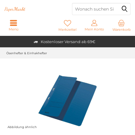
Paper
Markt
Menü
Mein Konto
Merkzettel
Warenkorb
Kostenloser Versand ab 69€
Ösenhefter & Einhakhefter
Abbildung ähnlich