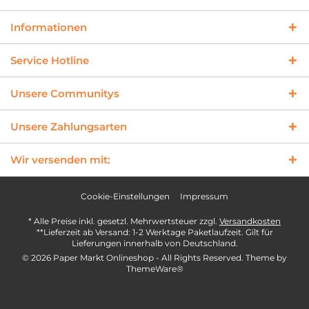
Informationen
Service Hotline
Unsere Communitys
Unsere Zahlungsarten
Wir versenden mit:
Cookie-Einstellungen
Impressum
* Alle Preise inkl. gesetzl. Mehrwertsteuer zzgl.
Versandkosten
**Lieferzeit ab Versand: 1-2 Werktage Paketlaufzeit. Gilt für
Lieferungen innerhalb von Deutschland.
© 2026 Paper Markt Onlineshop - All Rights Reserved. Theme by
ThemeWare®