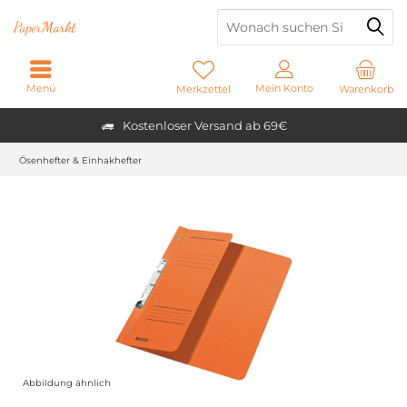
Paper
Markt
Menü
Mein Konto
Merkzettel
Warenkorb
Kostenloser Versand ab 69€
Ösenhefter & Einhakhefter
Abbildung ähnlich