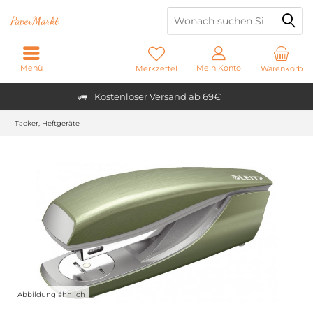
Paper
Markt
Menü
Mein Konto
Merkzettel
Warenkorb
Kostenloser Versand ab 69€
Tacker, Heftgeräte
Abbildung ähnlich