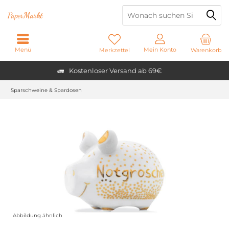
Paper
Markt
Menü
Mein Konto
Merkzettel
Warenkorb
Kostenloser Versand ab 69€
Sparschweine & Spardosen
Abbildung ähnlich