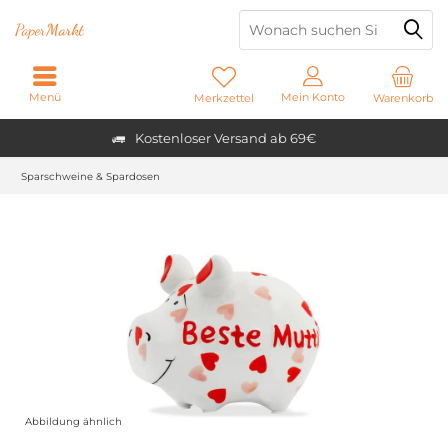
Paper
Markt
Menü
Mein Konto
Merkzettel
Warenkorb
Kostenloser Versand ab 69€
Sparschweine & Spardosen
Abbildung ähnlich