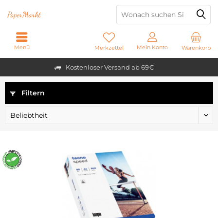
Paper
Markt
Menü
Mein Konto
Merkzettel
Warenkorb
Kostenloser Versand ab 69€
Filtern