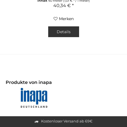
Inhalt
40 Meter
(1,01 € * / 1 Meter)
40,34 € *
Merken
Details
Produkte von inapa
Kostenloser Versand ab 69€