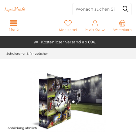
Paper
Markt
Menü
Mein Konto
Merkzettel
Warenkorb
Kostenloser Versand ab 69€
Schulordner & Ringbücher
Abbildung ähnlich