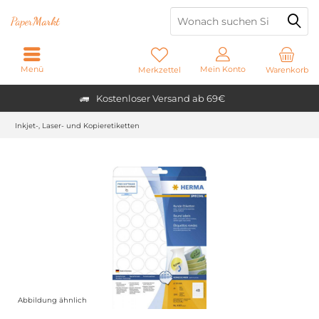
Paper
Markt
Menü
Mein Konto
Merkzettel
Warenkorb
Kostenloser Versand ab 69€
Inkjet-, Laser- und Kopieretiketten
Abbildung ähnlich