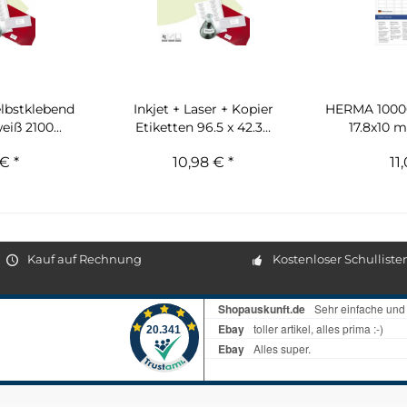
elbstklebend
Inkjet + Laser + Kopier
HERMA 10000
iß 2100...
Etiketten 96.5 x 42.3...
17.8x10 m
€ *
10,98 € *
11
Kauf auf Rechnung
Kostenloser Schulliste