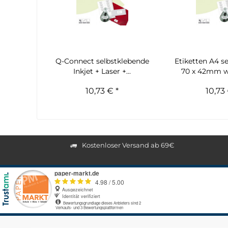
Q-Connect selbstklebende
Etiketten A4 s
Inkjet + Laser +...
70 x 42mm we
10,73 € *
10,73 
Kostenloser Versand ab 69€