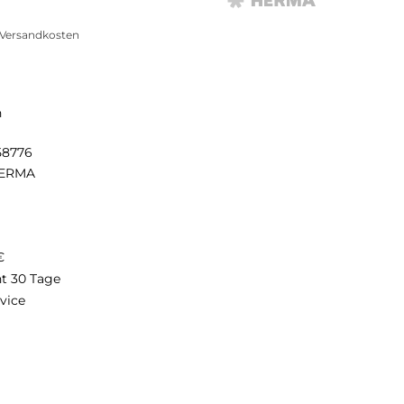
. Versandkosten
n
58776
ERMA
€
ht 30 Tage
vice