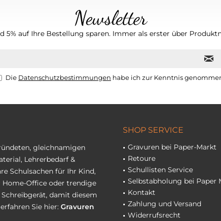
Newsletter
 5% auf Ihre Bestellung sparen. Immer als erster über Produktn
Die
Datenschutzbestimmungen
habe ich zur Kenntnis genomme
SHOP SERVICE
Gravuren bei Paper-Markt
gründeten, gleichnamigen
Retoure
terial, Lehrerbedarf &
Schullisten Service
re Schulsachen für Ihr Kind,
Selbstabholung bei Paper 
hr Home-Office oder trendige
Kontakt
r Schreibgerät, damit diesem
Zahlung und Versand
erfahren Sie hier:
Gravuren
Widerrufsrecht