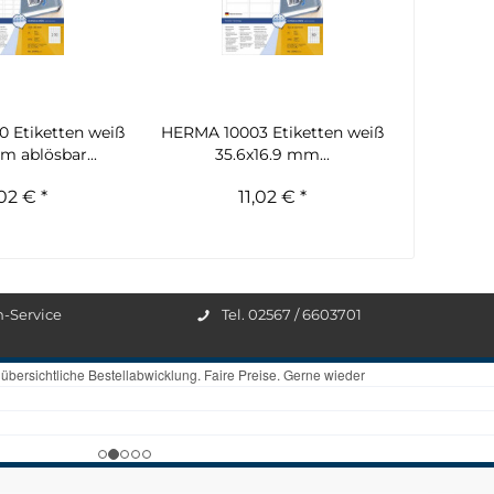
 Etiketten weiß
HERMA 10003 Etiketten weiß
m ablösbar...
35.6x16.9 mm...
,02 € *
11,02 € *
n-Service
Tel. 02567 / 6603701