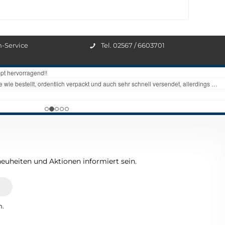
n-Service
Tel. 02567 / 6603701
euheiten und Aktionen informiert sein.
n.