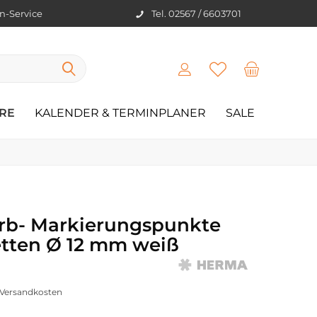
en-Service
Tel. 02567 / 6603701
RE
KALENDER & TERMINPLANER
SALE
rb- Markierungspunkte
etten Ø 12 mm weiß
. Versandkosten