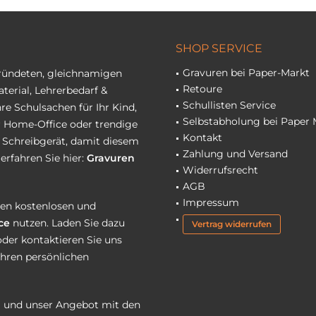
SHOP SERVICE
Gravuren bei Paper-Markt
gründeten, gleichnamigen
Retoure
terial, Lehrerbedarf &
Schullisten Service
re Schulsachen für Ihr Kind,
Selbstabholung bei Paper 
hr Home-Office oder trendige
Kontakt
r Schreibgerät, damit diesem
Zahlung und Versand
erfahren Sie hier:
Gravuren
Widerrufsrecht
AGB
Impressum
eren kostenlosen und
ce
nutzen. Laden Sie dazu
Vertrag widerrufen
oder kontaktieren Sie uns
Ihren persönlichen
 und unser Angebot mit den