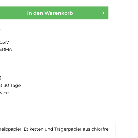
In den
Warenkorb
n
10317
ERMA
€
ht 30 Tage
vice
bpapier. Etiketten und Trägerpapier aus chlorfrei