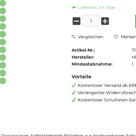
Lieferzeit: 2-4 Tage
Vergleichen
Merke
Artikel-Nr.:
7
Hersteller:
H
Mindestabnahme:
1
Vorteile
Kostenloser Versand ab 69
Verlängertes Widerrufsrec
Kostenloser Schullisten-Ser
rganisieren. Selbstklebende Etiketten aus hochwertigem Schrei