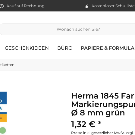
Kauf auf Rechnung
Kostenloser Schullist
GESCHENKIDEEN
BÜRO
PAPIERE & FORMULA
tiketten
Herma 1845 Far
Markierungspun
Ø 8 mm grün
1,32 € *
Preise inkl. gesetzlicher MwSt.
zzgl