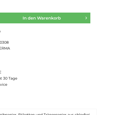
In den
Warenkorb
n
10308
ERMA
€
ht 30 Tage
vice
bpapier. Etiketten und Trägerpapier aus chlorfrei