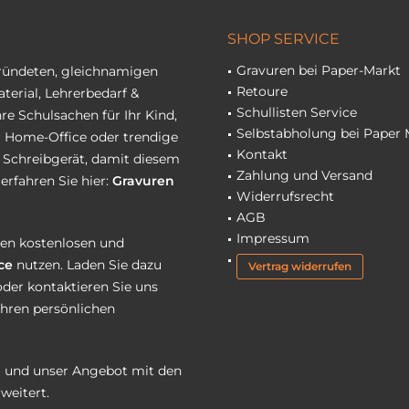
SHOP SERVICE
Gravuren bei Paper-Markt
gründeten, gleichnamigen
Retoure
terial, Lehrerbedarf &
Schullisten Service
re Schulsachen für Ihr Kind,
Selbstabholung bei Paper 
hr Home-Office oder trendige
Kontakt
r Schreibgerät, damit diesem
Zahlung und Versand
erfahren Sie hier:
Gravuren
Widerrufsrecht
AGB
Impressum
eren kostenlosen und
ce
nutzen. Laden Sie dazu
Vertrag widerrufen
oder kontaktieren Sie uns
Ihren persönlichen
 und unser Angebot mit den
weitert.