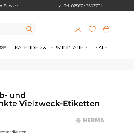
en-Service
Tel. 02567 / 6603701
RE
KALENDER & TERMINPLANER
SALE
b- und
kte Vielzweck-Etiketten
. Versandkosten