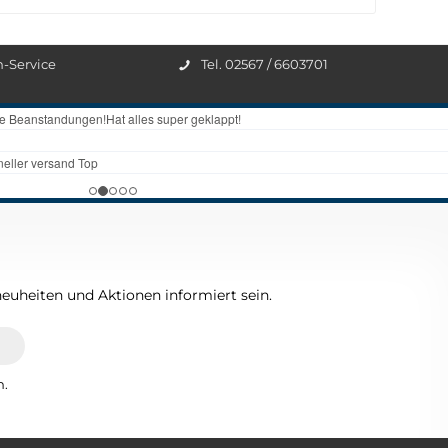
n-Service
Tel. 02567 / 6603701
euheiten und Aktionen informiert sein.
n.