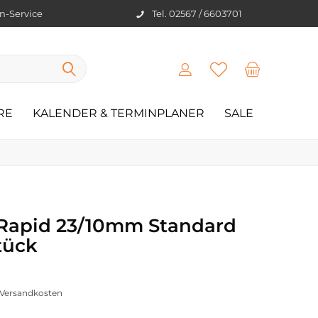
en-Service
Tel. 02567 / 6603701
RE
KALENDER & TERMINPLANER
SALE
Rapid 23/10mm Standard
tück
. Versandkosten