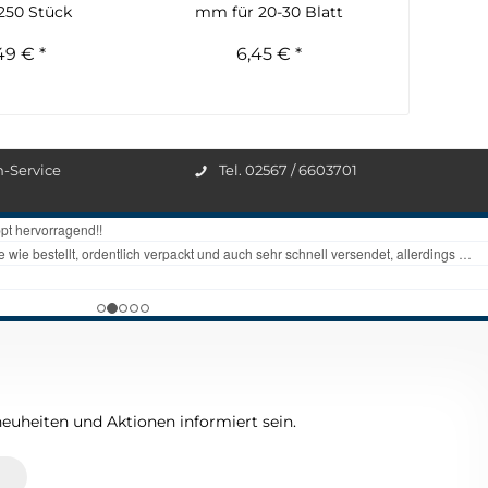
 250 Stück
mm für 20-30 Blatt
49 € *
6,45 € *
n-Service
Tel. 02567 / 6603701
euheiten und Aktionen informiert sein.