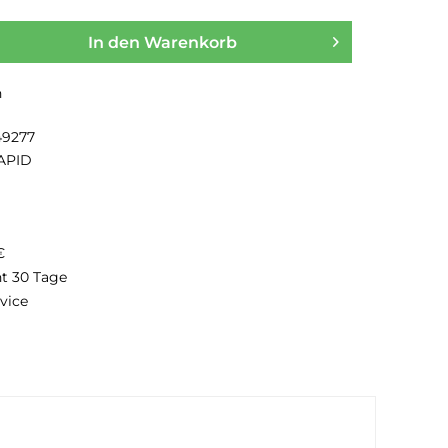
In den
Warenkorb
n
49277
APID
€
ht 30 Tage
vice