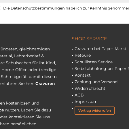
Die
Datenschutzbestimmungen
habe ich zur Kenntnis genomme
SHOP SERVICE
Gravuren bei Paper-Markt
gründeten, gleichnamigen
Retoure
terial, Lehrerbedarf &
Schullisten Service
re Schulsachen für Ihr Kind,
Selbstabholung bei Paper 
hr Home-Office oder trendige
Kontakt
r Schreibgerät, damit diesem
Zahlung und Versand
erfahren Sie hier:
Gravuren
Widerrufsrecht
AGB
Impressum
eren kostenlosen und
ce
nutzen. Laden Sie dazu
Vertrag widerrufen
oder kontaktieren Sie uns
Ihren persönlichen