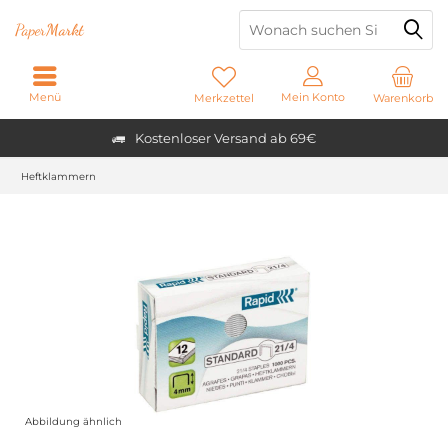
Paper
Markt
Menü
Mein Konto
Merkzettel
Warenkorb
Kostenloser Versand ab 69€
Heftklammern
Abbildung ähnlich