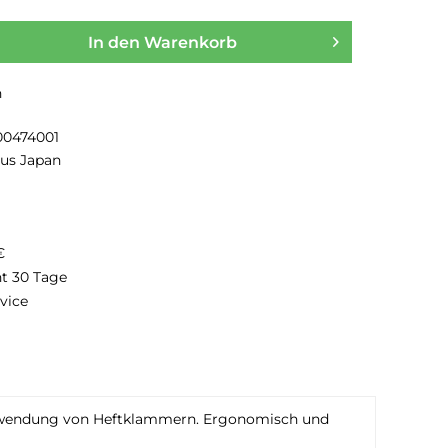
In den
Warenkorb
n
00474001
lus Japan
€
ht 30 Tage
vice
Verwendung von Heftklammern. Ergonomisch und