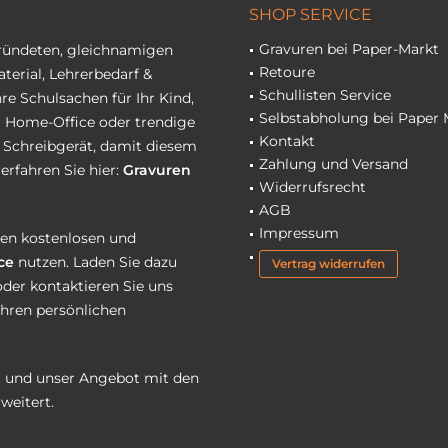
SHOP SERVICE
Gravuren bei Paper-Markt
gründeten, gleichnamigen
Retoure
terial, Lehrerbedarf &
Schullisten Service
re Schulsachen für Ihr Kind,
Selbstabholung bei Paper 
hr Home-Office oder trendige
Kontakt
r Schreibgerät, damit diesem
Zahlung und Versand
erfahren Sie hier:
Gravuren
Widerrufsrecht
AGB
Impressum
eren kostenlosen und
ce
nutzen. Laden Sie dazu
Vertrag widerrufen
oder kontaktieren Sie uns
Ihren persönlichen
 und unser Angebot mit den
weitert.