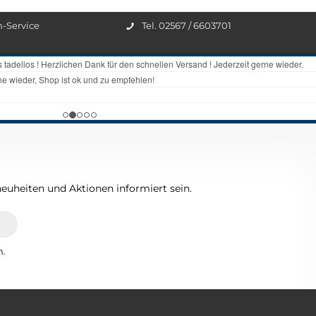
n-Service
Tel. 02567 / 6603701
euheiten und Aktionen informiert sein.
n.