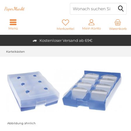
Paper
Markt
Menü
Mein Konto
Merkzettel
Warenkorb
Kostenloser Versand ab 69€
Karteikästen
Abbildung ähnlich