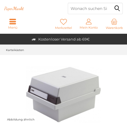
Paper
Markt
Menü
Mein Konto
Merkzettel
Warenkorb
Kostenloser Versand ab 69€
Karteikästen
Abbildung ähnlich