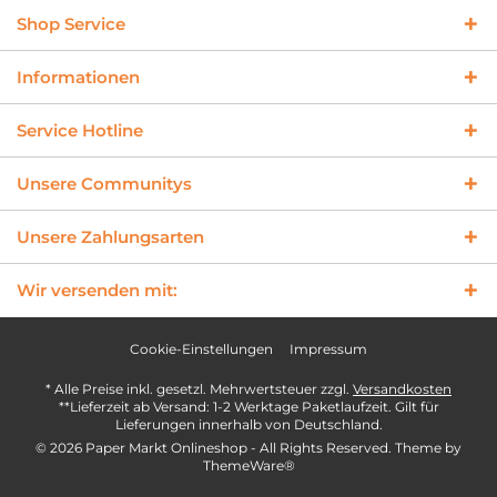
Shop Service
Informationen
Service Hotline
Unsere Communitys
Unsere Zahlungsarten
Wir versenden mit:
Cookie-Einstellungen
Impressum
* Alle Preise inkl. gesetzl. Mehrwertsteuer zzgl.
Versandkosten
**Lieferzeit ab Versand: 1-2 Werktage Paketlaufzeit. Gilt für
Lieferungen innerhalb von Deutschland.
© 2026 Paper Markt Onlineshop - All Rights Reserved. Theme by
ThemeWare®