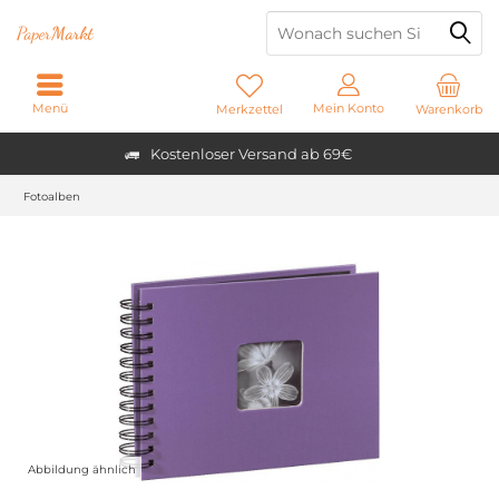
Paper
Markt
Menü
Mein Konto
Merkzettel
Warenkorb
Kostenloser Versand ab 69€
Fotoalben
Abbildung ähnlich