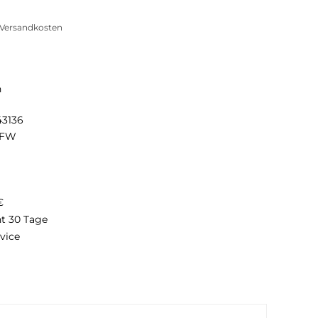
. Versandkosten
n
43136
FW
€
ht 30 Tage
vice