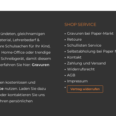
SHOP SERVICE
Gravuren bei Paper-Markt
gründeten, gleichnamigen
Retoure
terial, Lehrerbedarf &
Schullisten Service
re Schulsachen für Ihr Kind,
Selbstabholung bei Paper 
hr Home-Office oder trendige
Kontakt
r Schreibgerät, damit diesem
Zahlung und Versand
erfahren Sie hier:
Gravuren
Widerrufsrecht
AGB
Impressum
eren kostenlosen und
ce
nutzen. Laden Sie dazu
Vertrag widerrufen
oder kontaktieren Sie uns
Ihren persönlichen