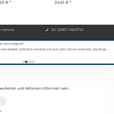
,50 € *
24,61 € *
n-Service
Tel. 02567 / 6603701
euheiten und Aktionen informiert sein.
n.