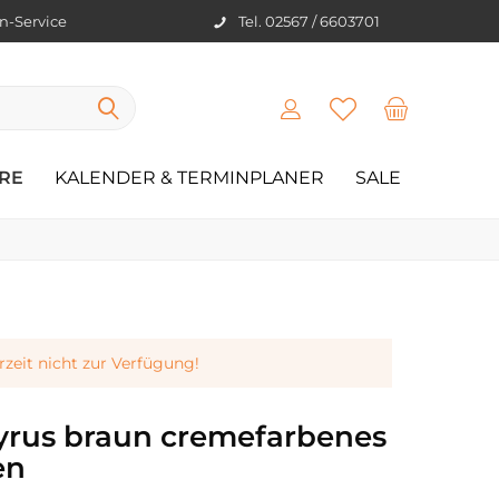
en-Service
Tel. 02567 / 6603701
RE
KALENDER & TERMINPLANER
SALE
erzeit nicht zur Verfügung!
rus braun cremefarbenes
en