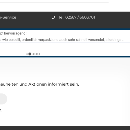
n-Service
Tel. 02567 / 6603701
euheiten und Aktionen informiert sein.
n.