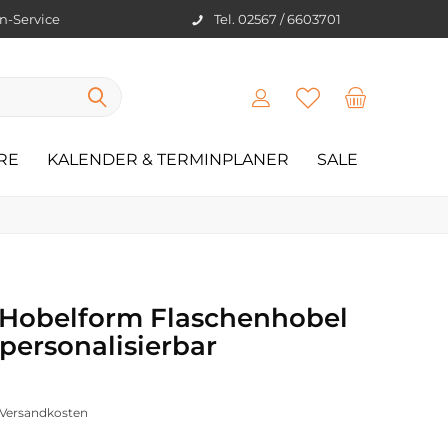
en-Service
Tel. 02567 / 6603701
RE
KALENDER & TERMINPLANER
SALE
 Hobelform Flaschenhobel
personalisierbar
. Versandkosten