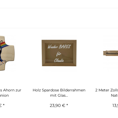
s Ahorn zur
Holz Spardose Bilderrahmen
2 Meter Zol
nion
mit Glas...
Natu
€ *
23,90 € *
13