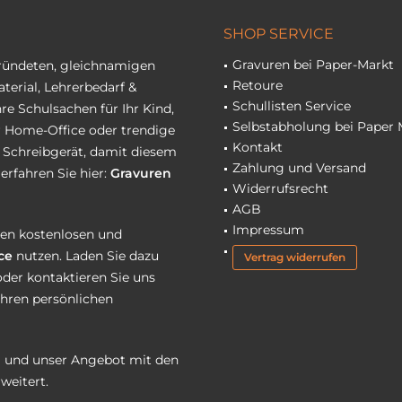
SHOP SERVICE
Gravuren bei Paper-Markt
gründeten, gleichnamigen
Retoure
terial, Lehrerbedarf &
Schullisten Service
re Schulsachen für Ihr Kind,
Selbstabholung bei Paper 
hr Home-Office oder trendige
Kontakt
r Schreibgerät, damit diesem
Zahlung und Versand
erfahren Sie hier:
Gravuren
Widerrufsrecht
AGB
Impressum
eren kostenlosen und
ce
nutzen. Laden Sie dazu
Vertrag widerrufen
oder kontaktieren Sie uns
Ihren persönlichen
 und unser Angebot mit den
weitert.