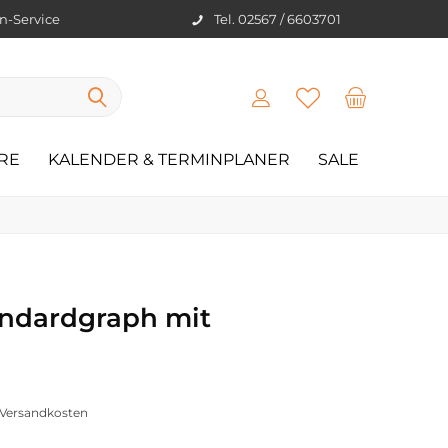
en-Service
Tel. 02567 / 6603701
RE
KALENDER & TERMINPLANER
SALE
andardgraph mit
. Versandkosten