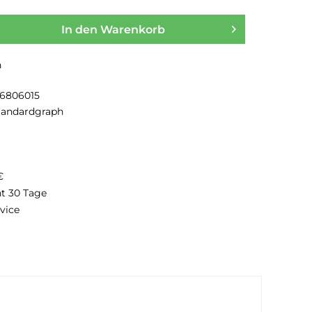
In den
Warenkorb
n
26806015
tandardgraph
€
ht 30 Tage
vice