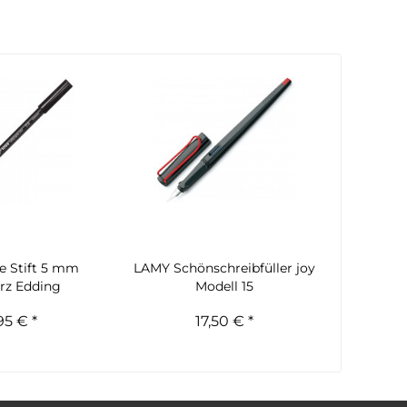
ie Stift 5 mm
LAMY Schönschreibfüller joy
rz Edding
Modell 15
95 € *
17,50 € *