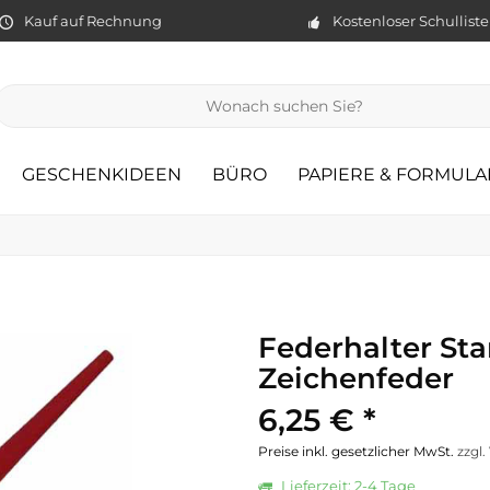
Kauf auf Rechnung
Kostenloser Schullist
GESCHENKIDEEN
BÜRO
PAPIERE & FORMULA
Federhalter St
Zeichenfeder
6,25 € *
Preise inkl. gesetzlicher MwSt.
zzgl
Lieferzeit: 2-4 Tage