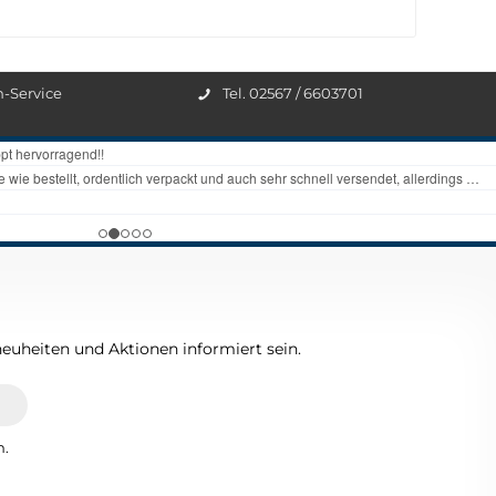
n-Service
Tel. 02567 / 6603701
euheiten und Aktionen informiert sein.
n.