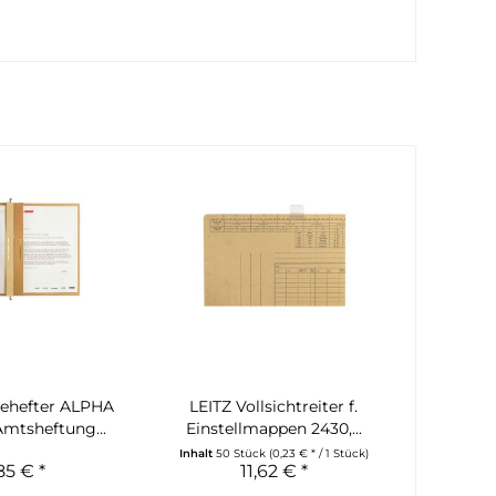
ehefter ALPHA
LEITZ Vollsichtreiter f.
Amtsheftung...
Einstellmappen 2430,...
Inhalt
50 Stück
(0,23 € * / 1 Stück)
85 € *
11,62 € *