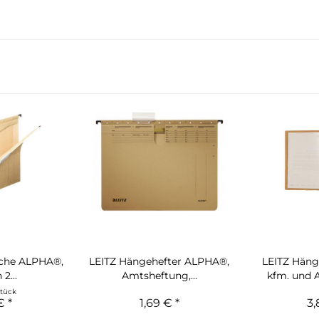
sche ALPHA®,
LEITZ Hängehefter ALPHA®,
LEITZ Häng
 2...
Amtsheftung,...
kfm. und 
Stück
€ *
1,69 € *
3,