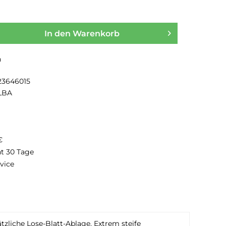
In den
Warenkorb
n
23646015
LBA
€
ht 30 Tage
vice
liche Lose-Blatt-Ablage. Extrem steife