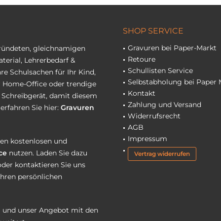
SHOP SERVICE
Gravuren bei Paper-Markt
gründeten, gleichnamigen
Retoure
terial, Lehrerbedarf &
Schullisten Service
re Schulsachen für Ihr Kind,
Selbstabholung bei Paper 
hr Home-Office oder trendige
Kontakt
r Schreibgerät, damit diesem
Zahlung und Versand
erfahren Sie hier:
Gravuren
Widerrufsrecht
AGB
Impressum
eren kostenlosen und
ce
nutzen. Laden Sie dazu
Vertrag widerrufen
oder kontaktieren Sie uns
Ihren persönlichen
 und unser Angebot mit den