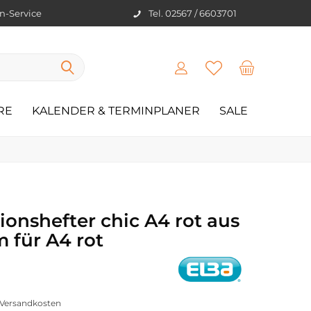
en-Service
Tel. 02567 / 6603701
RE
KALENDER & TERMINPLANER
SALE
onshefter chic A4 rot aus
 für A4 rot
. Versandkosten