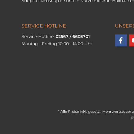
Shops
billardshop.de
und in Kürze mit
AberHallo.de
er
SERVICE HOTLINE
UNSER
Service-Hotline:
02567 / 6603701
Montag - Freitag 10:00 - 14:00 Uhr
* Alle Preise inkl. gesetzl. Mehrwertsteuer 
©