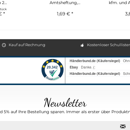
 2...
Amtsheftung,...
kfm. und 
Stück
€ *
1,69 € *
3,
Kauf auf Rechnung
Kostenloser Schulliste
Newsletter
 5% auf Ihre Bestellung sparen. Immer als erster über Produktn