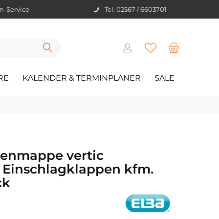
en-Service
Tel. 02567 / 6603701
RE
KALENDER & TERMINPLANER
SALE
enmappe vertic
 Einschlagklappen kfm.
ck