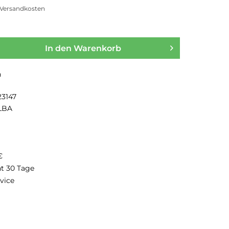
. Versandkosten
In den
Warenkorb
n
23147
LBA
€
ht 30 Tage
vice