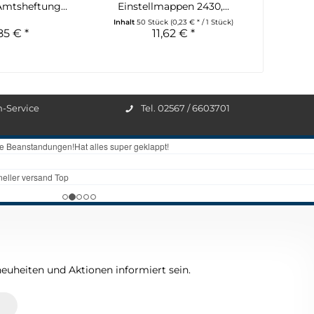
Amtsheftung...
Einstellmappen 2430,...
Inhalt
50 Stück
(0,23 € * / 1 Stück)
85 € *
11,62 € *
n-Service
Tel. 02567 / 6603701
euheiten und Aktionen informiert sein.