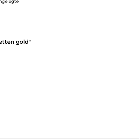
ingelegte.
etten gold"