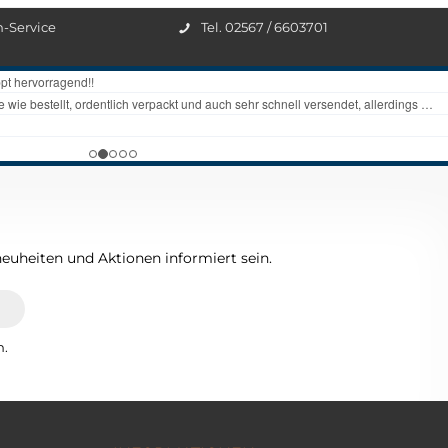
n-Service
Tel. 02567 / 6603701
euheiten und Aktionen informiert sein.
n.