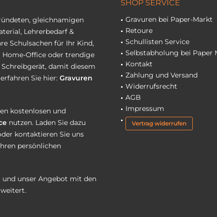
SHOP SERVICE
Gravuren bei Paper-Markt
gründeten, gleichnamigen
Retoure
terial, Lehrerbedarf &
Schullisten Service
re Schulsachen für Ihr Kind,
Selbstabholung bei Paper 
hr Home-Office oder trendige
Kontakt
r Schreibgerät, damit diesem
Zahlung und Versand
erfahren Sie hier:
Gravuren
Widerrufsrecht
AGB
Impressum
eren kostenlosen und
ce
nutzen. Laden Sie dazu
Vertrag widerrufen
oder kontaktieren Sie uns
Ihren persönlichen
 und unser Angebot mit den
weitert.