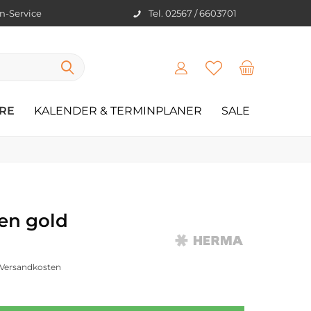
en-Service
Tel. 02567 / 6603701
RE
KALENDER & TERMINPLANER
SALE
en gold
. Versandkosten