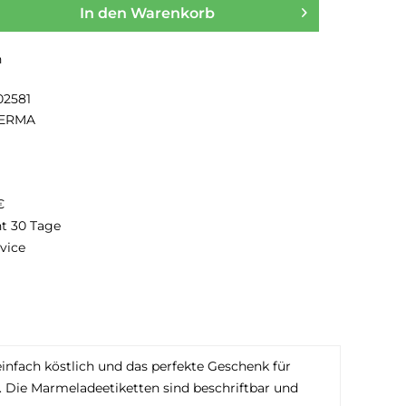
In den
Warenkorb
n
02581
ERMA
€
ht 30 Tage
vice
infach köstlich und das perfekte Geschenk für
Die Marmeladeetiketten sind beschriftbar und