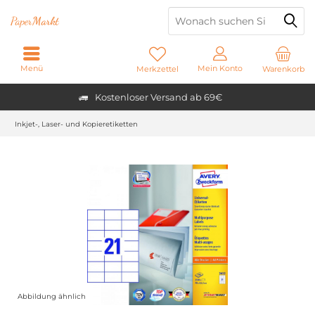
Paper
Markt
Menü
Mein Konto
Merkzettel
Warenkorb
Kostenloser Versand ab 69€
Inkjet-, Laser- und Kopieretiketten
Abbildung ähnlich