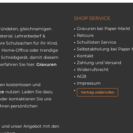
SHOP SERVICE
Gravuren bei Paper-Markt
gründeten, gleichnamigen
Retoure
terial, Lehrerbedarf &
Schullisten Service
re Schulsachen für Ihr Kind,
Selbstabholung bei Paper 
hr Home-Office oder trendige
Kontakt
r Schreibgerät, damit diesem
Zahlung und Versand
erfahren Sie hier:
Gravuren
Widerrufsrecht
AGB
Impressum
eren kostenlosen und
ce
nutzen. Laden Sie dazu
Vertrag widerrufen
oder kontaktieren Sie uns
Ihren persönlichen
 und unser Angebot mit den