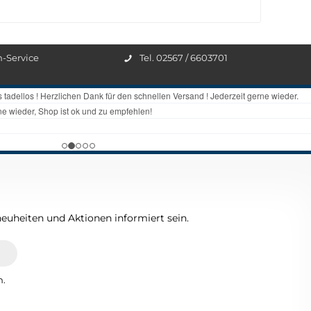
n-Service
Tel. 02567 / 6603701
euheiten und Aktionen informiert sein.
n.