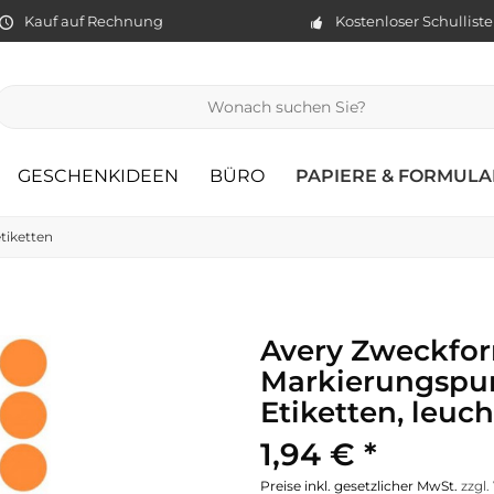
Kauf auf Rechnung
Kostenloser Schullist
GESCHENKIDEEN
BÜRO
PAPIERE & FORMULA
tiketten
Avery Zweckfo
Markierungspun
Etiketten, leuc
1,94 € *
Preise inkl. gesetzlicher MwSt.
zzgl