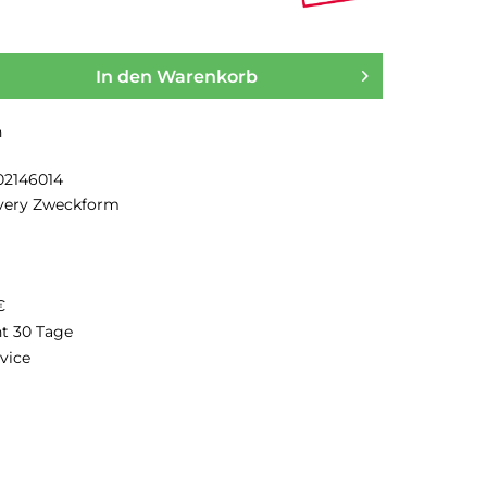
In den
Warenkorb
n
02146014
very Zweckform
€
ht 30 Tage
vice