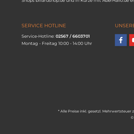
Shops
billardshop.de
und in Kürze mit
AberHallo.de
er
SERVICE HOTLINE
UNSER
Service-Hotline:
02567 / 6603701
Montag - Freitag 10:00 - 14:00 Uhr
* Alle Preise inkl. gesetzl. Mehrwertsteuer 
©