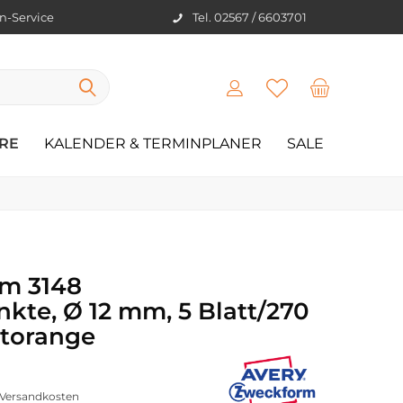
en-Service
Tel. 02567 / 6603701
RE
KALENDER & TERMINPLANER
SALE
rm 3148
kte, Ø 12 mm, 5 Blatt/270
htorange
. Versandkosten