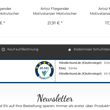
egender
Artoz Fliegender
Artoz 
Motivlocher
Motivstanzer Motivlocher
Motivstanze
..
Blumen
€ *
21,91 € *
17
Kauf auf Rechnung
Kostenloser Schulliste
Newsletter
 5% auf Ihre Bestellung sparen. Immer als erster über Produktn