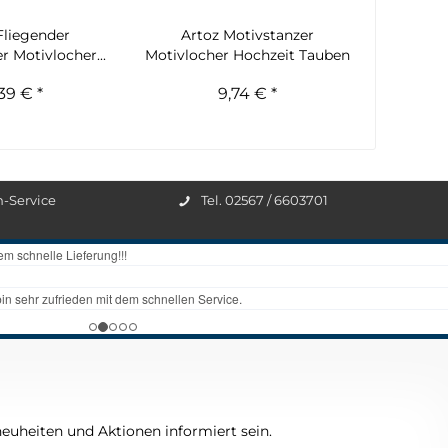
Fliegender
Artoz Motivstanzer
r Motivlocher...
Motivlocher Hochzeit Tauben
,39 € *
9,74 € *
n-Service
Tel. 02567 / 6603701
euheiten und Aktionen informiert sein.