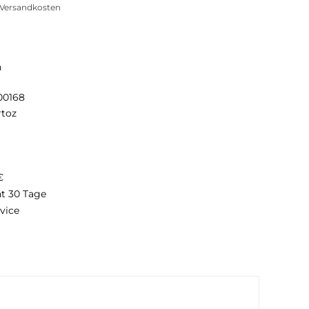
. Versandkosten
n
00168
rtoz
€
ht 30 Tage
vice