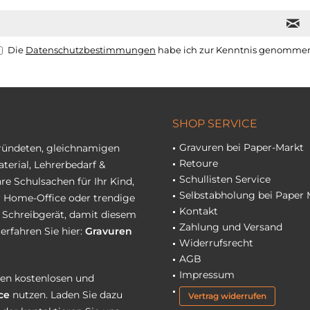
Die
Datenschutzbestimmungen
habe ich zur Kenntnis genomme
SHOP SERVICE
Gravuren bei Paper-Markt
gründeten, gleichnamigen
Retoure
terial, Lehrerbedarf &
Schullisten Service
re Schulsachen für Ihr Kind,
Selbstabholung bei Paper 
hr Home-Office oder trendige
Kontakt
r Schreibgerät, damit diesem
Zahlung und Versand
erfahren Sie hier:
Gravuren
Widerrufsrecht
AGB
Impressum
eren kostenlosen und
ce
nutzen. Laden Sie dazu
Vertrag widerrufen