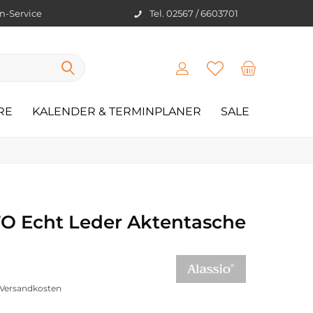
en-Service
Tel. 02567 / 6603701
RE
KALENDER & TERMINPLANER
SALE
O Echt Leder Aktentasche
. Versandkosten