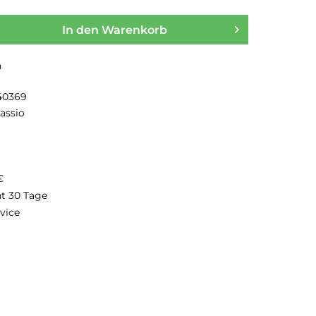
In den
Warenkorb
n
40369
assio
€
ht 30 Tage
vice