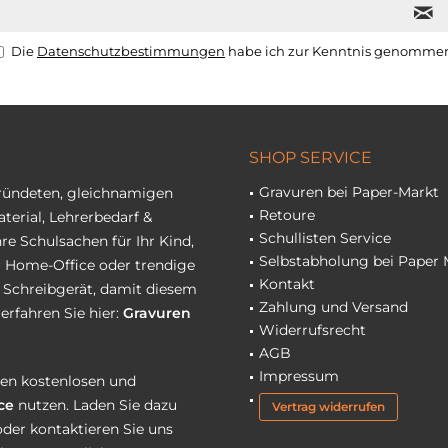
Die
Datenschutzbestimmungen
habe ich zur Kenntnis genomme
SHOP SERVICE
Gravuren bei Paper-Markt
gründeten, gleichnamigen
Retoure
terial, Lehrerbedarf &
Schullisten Service
re Schulsachen für Ihr Kind,
Selbstabholung bei Paper 
hr Home-Office oder trendige
Kontakt
r Schreibgerät, damit diesem
Zahlung und Versand
erfahren Sie hier:
Gravuren
Widerrufsrecht
AGB
Impressum
eren kostenlosen und
ce
nutzen. Laden Sie dazu
Vertrag widerrufen
oder kontaktieren Sie uns