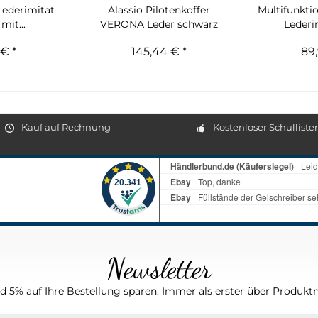
Lederimitat
Alassio Pilotenkoffer
Multifunkti
mit...
VERONA Leder schwarz
Lederim
€ *
145,44 € *
89,
Kauf auf Rechnung
Kostenloser Schulliste
Newsletter
 5% auf Ihre Bestellung sparen. Immer als erster über Produktn