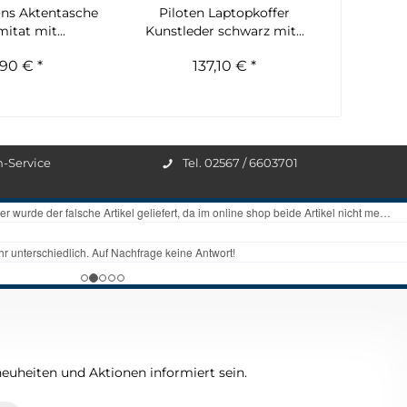
ons Aktentasche
Piloten Laptopkoffer
itat mit...
Kunstleder schwarz mit...
90 € *
137,10 € *
n-Service
Tel. 02567 / 6603701
euheiten und Aktionen informiert sein.