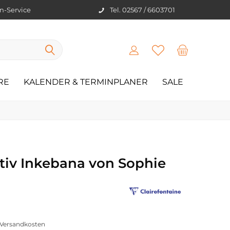
en-Service
Tel. 02567 / 6603701
RE
KALENDER & TERMINPLANER
SALE
tiv Inkebana von Sophie
. Versandkosten