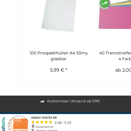
100 Prospekthüllen A4 50my
40 Trennstreife
glasklar
4 Far
5,99 € *
ab 2,00
Kostenloser Versand ab 69€