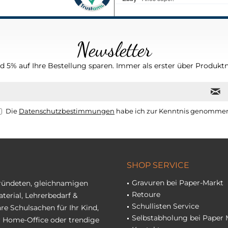
Newsletter
 5% auf Ihre Bestellung sparen. Immer als erster über Produktn
Die
Datenschutzbestimmungen
habe ich zur Kenntnis genomme
SHOP SERVICE
Gravuren bei Paper-Markt
gründeten, gleichnamigen
Retoure
terial, Lehrerbedarf &
Schullisten Service
re Schulsachen für Ihr Kind,
Selbstabholung bei Paper 
hr Home-Office oder trendige