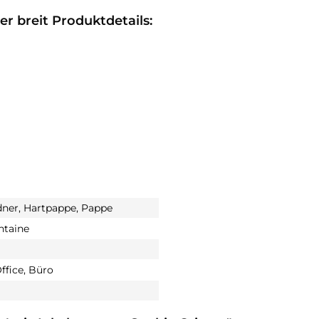
 breit Produktdetails:
ner, Hartpappe, Pappe
ntaine
fice, Büro