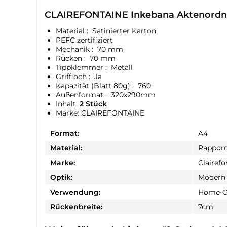
CLAIREFONTAINE Inkebana Aktenordner
Material :
Satinierter Karton
PEFC zertifiziert
Mechanik : 70 mm
Rücken : 70 mm
Tippklemmer : Metall
Griffloch : Ja
Kapazität (Blatt 80g) : 760
Außenformat : 320x290mm
Inhalt:
2 Stück
Marke: CLAIREFONTAINE
Format:
A4
Material:
Pappord
Marke:
Clairefo
Optik:
Modern
Verwendung:
Home-Of
Rückenbreite:
7cm