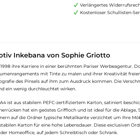
Verlängertes Widerrufsrec
Kostenloser Schullisten-Ser
tiv Inkebana von Sophie Griotto
998 ihre Karriere in einer berühmten Pariser Werbeagentur. Dor
lumenrangements mit Tinte zu malen und ihrer Kreativität freien 
reografie des Pinsels auf ihm zum Ausdruck kommen. Die Verschm
d ein wenig durchleuchtet wirken.
4 ist aus stabilem PEFC-zertifiziertem Karton, satiniert besch
nerrücken hat ein geöstes Griffloch und ist ideal für die Ablage
rn auf die Ordner typische Metallkante verzichtet um Ihre Mö
 stabilen Karton für eine hohe Lebensdauer. Diese exclusiven Or
der Homeoffice, auf jedem Schreibtisch oder Schrank.