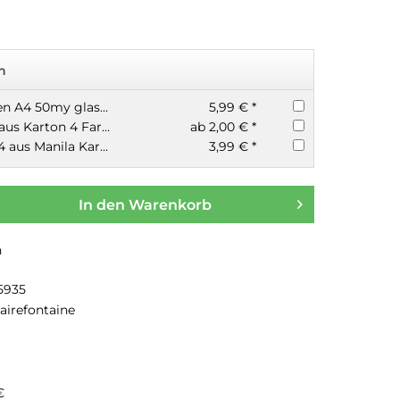
n
100 Prospekthüllen A4 50my glasklar
5,99 € *
40 Trennstreifen aus Karton 4 Farben
ab 2,00 € *
12-tlg. Register A4 aus Manila Karton EXACOMPTA
3,99 € *
In den
Warenkorb
n
15935
airefontaine
€