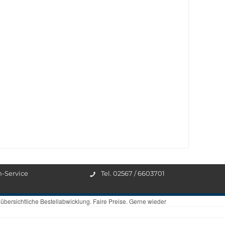
n-Service
Tel. 02567 / 6603701